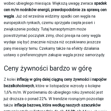
wobec ubiegłego miesiąca. Większą uwagę zwraca
spadek
cen m/m nośników energii, prawdopodobnie za sprawą cen
węgla
. Już od września widzimy spadki cen węgla na
europejskich rynkach, czemu sprzyjała ciepła jesień i
zwiększenie podaży. Tutaj hurraoptymizm może
powstrzymać początek zimy, choć presja na ceny węgla
wydaje się być znacznie niższa niż oczekiwano jeszcze
parę miesięcy temu. Czekamy także na efekty działania
ustawy o preferencyjnym zakupie węgla przez samorządy.
Ceny żywności bardzo w górę
Z kolei
inflację w górę dalej ciągną ceny żywności i napojów
bezalkoholowych
, które w listopadzie wzrosły o kolejne
1,6% m/m. W porównaniu do ubiegłego roku żywność jest
już droższa o ponad 22%. W trendzie rosnącym pozostaje
także
inflacja bazowa, która według naszych szacunków