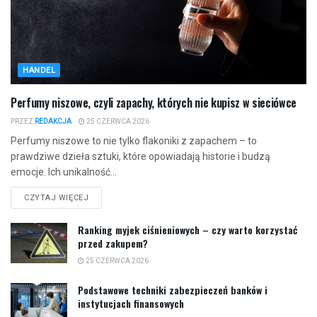
HANDEL
Perfumy niszowe, czyli zapachy, których nie kupisz w sieciówce
PRZEZ
REDAKCJA
25 CZERWCA 2026
Perfumy niszowe to nie tylko flakoniki z zapachem – to
prawdziwe dzieła sztuki, które opowiadają historie i budzą
emocje. Ich unikalność...
CZYTAJ WIĘCEJ
Ranking myjek ciśnieniowych – czy warto korzystać
przed zakupem?
25 CZERWCA 2026
Podstawowe techniki zabezpieczeń banków i
instytucjach finansowych