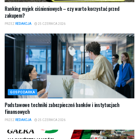
Ranking myjek ciśnieniowych – czy warto korzystać przed
zakupem?
PRZEZ
REDAKCJA
25 CZERWCA 2026
GOSPODARKA
Podstawowe techniki zabezpieczeń banków i instytucjach
finansowych
PRZEZ
REDAKCJA
25 CZERWCA 2026