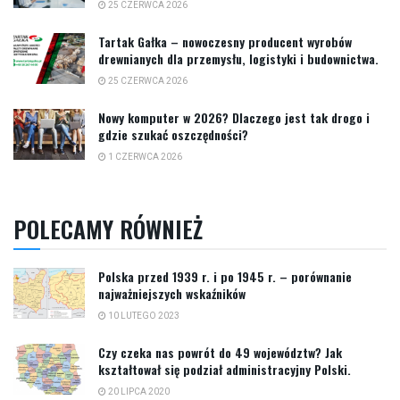
25 CZERWCA 2026
Tartak Gałka – nowoczesny producent wyrobów
drewnianych dla przemysłu, logistyki i budownictwa.
25 CZERWCA 2026
Nowy komputer w 2026? Dlaczego jest tak drogo i
gdzie szukać oszczędności?
1 CZERWCA 2026
POLECAMY RÓWNIEŻ
Polska przed 1939 r. i po 1945 r. – porównanie
najważniejszych wskaźników
10 LUTEGO 2023
Czy czeka nas powrót do 49 województw? Jak
kształtował się podział administracyjny Polski.
20 LIPCA 2020