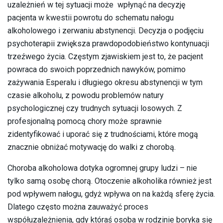
uzależnień w tej sytuacji może wpłynąć na decyzję
pacjenta w kwestii powrotu do schematu nałogu
alkoholowego i zerwaniu abstynencji. Decyzja o podjęciu
psychoterapii zwiększa prawdopodobieństwo kontynuacji
trzeźwego życia. Częstym zjawiskiem jest to, że pacjent
powraca do swoich poprzednich nawyków, pomimo
zażywania Esperalu i długiego okresu abstynencji w tym
czasie alkoholu, z powodu problemów natury
psychologicznej czy trudnych sytuacji losowych. Z
profesjonalną pomocą chory może sprawnie
zidentyfikować i uporać się z trudnościami, które mogą
znacznie obniżać motywację do walki z chorobą.
Choroba alkoholowa dotyka ogromnej grupy ludzi – nie
tylko samą osobę chorą. Otoczenie alkoholika również jest
pod wpływem nałogu, gdyż wpływa on na każdą sferę życia.
Dlatego często można zauważyć proces
współuzależnienia, gdy któraś osoba w rodzinie boryka się