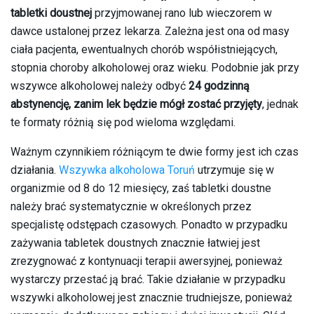
tabletki doustnej
przyjmowanej rano lub wieczorem w
dawce ustalonej przez lekarza. Zależna jest ona od masy
ciała pacjenta, ewentualnych chorób współistniejących,
stopnia choroby alkoholowej oraz wieku. Podobnie jak przy
wszywce alkoholowej należy odbyć
24 godzinną
abstynencję, zanim lek będzie mógł zostać przyjęty
, jednak
te formaty różnią się pod wieloma względami.
Ważnym czynnikiem różniącym te dwie formy jest ich czas
działania.
Wszywka alkoholowa Toruń
utrzymuje się w
organizmie od 8 do 12 miesięcy, zaś tabletki doustne
należy brać systematycznie w określonych przez
specjalistę odstępach czasowych. Ponadto w przypadku
zażywania tabletek doustnych znacznie łatwiej jest
zrezygnować z kontynuacji terapii awersyjnej, ponieważ
wystarczy przestać ją brać. Takie działanie w przypadku
wszywki alkoholowej jest znacznie trudniejsze, ponieważ