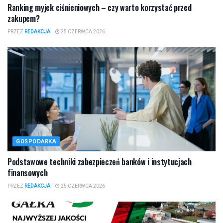
Ranking myjek ciśnieniowych – czy warto korzystać przed
zakupem?
PRZEZ
REDAKCJA
25 CZERWCA 2026
GOSPODARKA
Podstawowe techniki zabezpieczeń banków i instytucjach
finansowych
PRZEZ
REDAKCJA
25 CZERWCA 2026