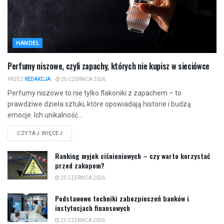
HANDEL
Perfumy niszowe, czyli zapachy, których nie kupisz w sieciówce
PRZEZ
REDAKCJA
25 CZERWCA 2026
Perfumy niszowe to nie tylko flakoniki z zapachem – to
prawdziwe dzieła sztuki, które opowiadają historie i budzą
emocje. Ich unikalność...
CZYTAJ WIĘCEJ
Ranking myjek ciśnieniowych – czy warto korzystać
przed zakupem?
25 CZERWCA 2026
Podstawowe techniki zabezpieczeń banków i
instytucjach finansowych
25 CZERWCA 2026