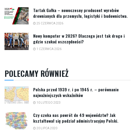
Tartak Gałka – nowoczesny producent wyrobów
drewnianych dla przemysłu, logistyki i budownictwa.
25 CZERWCA 2026
Nowy komputer w 2026? Dlaczego jest tak drogo i
gdzie szukać oszczędności?
1 CZERWCA 2026
POLECAMY RÓWNIEŻ
Polska przed 1939 r. i po 1945 r. – porównanie
najważniejszych wskaźników
10 LUTEGO 2023
Czy czeka nas powrót do 49 województw? Jak
kształtował się podział administracyjny Polski.
20 LIPCA 2020