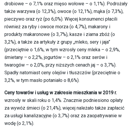
drobiowe – o 7,1% oraz mięso wołowe – o 1,1%). Podrożały
także warzywa (o 12,3%), owoce (o 12,1%), mąka (o 7,3%),
pieczywo oraz ryż (po 6,0%). Więcej konsumenci płacili
również za ryby i owoce morza (o 4,7%), makarony i
produkty makaronowe (o 3,7%), kasze i ziarna zbóż (o
3,2%), a także za artykuły z grupy „mleko, sery i jaja”
(przeciętnie o 1,6%, w tym wzrosły ceny mleka – o 2,9%,
śmietany – o 2,2%, jogurtów – o 2,1% oraz serów i
twarogów – o 2,0%, przy niższych cenach jaj – o 3,7%).
Spadły natomiast ceny olejów i tłuszczów (przeciętnie o
3,2%, w tym masło potaniało o 8,6%).
Ceny towarów i usług w zakresie mieszkania w 2019 r.
wzrosły w skali roku o 1,4%. Znacznie podniesiono opłaty
za wywóz śmieci (o 21,4%); więcej należało także zapłacić
za usługi kanalizacyjne (o 3,7%) oraz za zaopatrywanie w
wodę (o 2,1%).