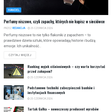
HANDEL
Perfumy niszowe, czyli zapachy, których nie kupisz w sieciówce
PRZEZ
REDAKCJA
25 CZERWCA 2026
Perfumy niszowe to nie tylko flakoniki z zapachem – to
prawdziwe dzieła sztuki, które opowiadają historie i budzą
emocje. Ich unikalność...
CZYTAJ WIĘCEJ
Ranking myjek ciśnieniowych – czy warto korzystać
przed zakupem?
25 CZERWCA 2026
Podstawowe techniki zabezpieczeń banków i
instytucjach finansowych
25 CZERWCA 2026
Tartak Gałka – nowoczesny producent wyrobów