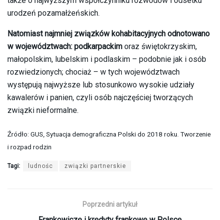
także o najwyższym współczynniku rozwodów i odsetku
urodzeń pozamałżeńskich.
Natomiast najmniej związków kohabitacyjnych odnotowano
w województwach: podkarpackim
oraz świętokrzyskim,
małopolskim, lubelskim i podlaskim – podobnie jak i osób
rozwiedzionych; chociaż – w tych województwach
występują najwyższe lub stosunkowo wysokie udziały
kawalerów i panien, czyli osób najczęściej tworzących
związki nieformalne.
Źródło: GUS, Sytuacja demograficzna Polski do 2018 roku. Tworzenie
i rozpad rodzin
Tagi:
ludnośc
związki partnerskie
Poprzedni artykuł
Frankowicze i kredyty frankowe w Polsce