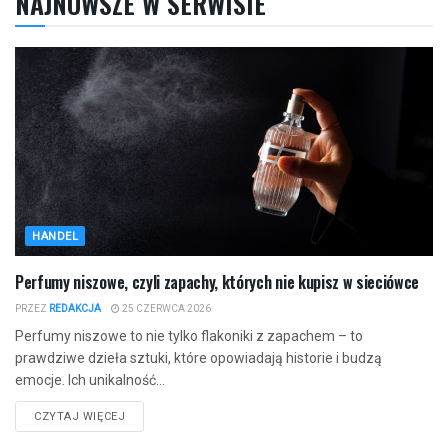
NAJNOWSZE W SERWISIE
HANDEL
Perfumy niszowe, czyli zapachy, których nie kupisz w sieciówce
PRZEZ
REDAKCJA
25 CZERWCA 2026
Perfumy niszowe to nie tylko flakoniki z zapachem – to
prawdziwe dzieła sztuki, które opowiadają historie i budzą
emocje. Ich unikalność...
CZYTAJ WIĘCEJ