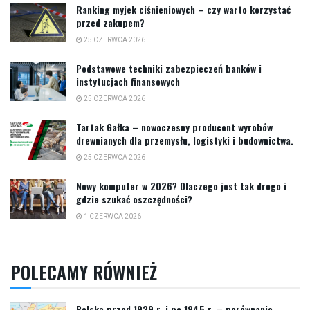
Ranking myjek ciśnieniowych – czy warto korzystać
przed zakupem?
25 CZERWCA 2026
Podstawowe techniki zabezpieczeń banków i
instytucjach finansowych
25 CZERWCA 2026
Tartak Gałka – nowoczesny producent wyrobów
drewnianych dla przemysłu, logistyki i budownictwa.
25 CZERWCA 2026
Nowy komputer w 2026? Dlaczego jest tak drogo i
gdzie szukać oszczędności?
1 CZERWCA 2026
POLECAMY RÓWNIEŻ
Polska przed 1939 r. i po 1945 r. – porównanie