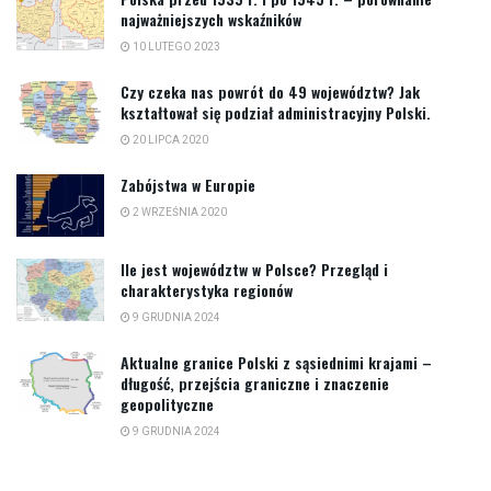
najważniejszych wskaźników
10 LUTEGO 2023
Czy czeka nas powrót do 49 województw? Jak
kształtował się podział administracyjny Polski.
20 LIPCA 2020
Zabójstwa w Europie
2 WRZEŚNIA 2020
Ile jest województw w Polsce? Przegląd i
charakterystyka regionów
9 GRUDNIA 2024
Aktualne granice Polski z sąsiednimi krajami –
długość, przejścia graniczne i znaczenie
geopolityczne
9 GRUDNIA 2024