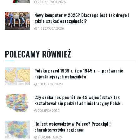
25 CZERWCA 2026
Nowy komputer w 2026? Dlaczego jest tak drogo i
gdzie szukać oszczędności?
1 CZERWCA 2026
POLECAMY RÓWNIEŻ
Polska przed 1939 r. i po 1945 r. – porównanie
najważniejszych wskaźników
10 LUTEGO 2023
Czy czeka nas powrót do 49 województw? Jak
kształtował się podział administracyjny Polski.
20 LIPCA 2020
Ile jest województw w Polsce? Przegląd i
charakterystyka regionów
9 GRUDNIA 2024