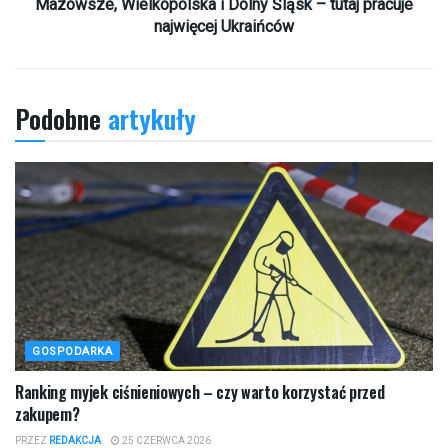
Mazowsze, Wielkopolska i Dolny Śląsk – tutaj pracuje
najwięcej Ukraińców
Podobne
artykuły
GOSPODARKA
Ranking myjek ciśnieniowych – czy warto korzystać przed
zakupem?
PRZEZ
REDAKCJA
25 CZERWCA 2026