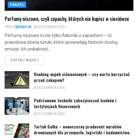
HANDEL
Perfumy niszowe, czyli zapachy, których nie kupisz w sieciówce
PRZEZ
REDAKCJA
25 CZERWCA 2026
Perfumy niszowe to nie tylko flakoniki z zapachem – to
prawdziwe dzieła sztuki, które opowiadają historie i budzą
emocje. Ich unikalność...
CZYTAJ WIĘCEJ
Ranking myjek ciśnieniowych – czy warto korzystać
przed zakupem?
25 CZERWCA 2026
Podstawowe techniki zabezpieczeń banków i
instytucjach finansowych
25 CZERWCA 2026
Tartak Gałka – nowoczesny producent wyrobów
drewnianych dla przemysłu, logistyki i budownictwa.