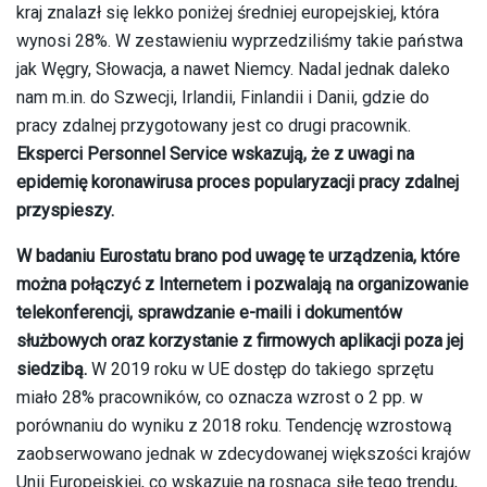
kraj znalazł się lekko poniżej średniej europejskiej, która
wynosi 28%. W zestawieniu wyprzedziliśmy takie państwa
jak Węgry, Słowacja, a nawet Niemcy. Nadal jednak daleko
nam m.in. do Szwecji, Irlandii, Finlandii i Danii, gdzie do
pracy zdalnej przygotowany jest co drugi pracownik.
Eksperci Personnel Service wskazują, że z uwagi na
epidemię koronawirusa proces popularyzacji pracy zdalnej
przyspieszy.
W badaniu Eurostatu brano pod uwagę te urządzenia, które
można połączyć z Internetem i pozwalają na organizowanie
telekonferencji, sprawdzanie e-maili i dokumentów
służbowych oraz korzystanie z firmowych aplikacji poza jej
siedzibą.
W 2019 roku w UE dostęp do takiego sprzętu
miało 28% pracowników, co oznacza wzrost o 2 pp. w
porównaniu do wyniku z 2018 roku. Tendencję wzrostową
zaobserwowano jednak w zdecydowanej większości krajów
Unii Europejskiej, co wskazuje na rosnącą siłę tego trendu,