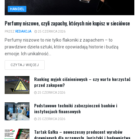
HANDEL
Perfumy niszowe, czyli zapachy, których nie kupisz w sieciówce
PRZEZ
REDAKCJA
25 CZERWCA 2026
Perfumy niszowe to nie tylko flakoniki z zapachem – to
prawdziwe dzieła sztuki, które opowiadają historie i budzą
emocje. Ich unikalność...
CZYTAJ WIĘCEJ
Ranking myjek ciśnieniowych – czy warto korzystać
przed zakupem?
25 CZERWCA 2026
Podstawowe techniki zabezpieczeń banków i
instytucjach finansowych
25 CZERWCA 2026
Tartak Gałka – nowoczesny producent wyrobów
drewnianych dla przemysłu, logistyki i budownictwa.