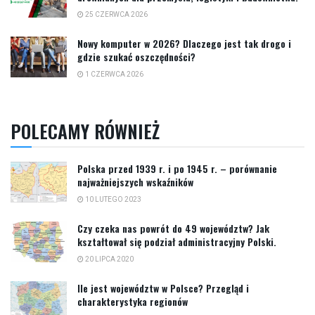
25 CZERWCA 2026
Nowy komputer w 2026? Dlaczego jest tak drogo i
gdzie szukać oszczędności?
1 CZERWCA 2026
POLECAMY RÓWNIEŻ
Polska przed 1939 r. i po 1945 r. – porównanie
najważniejszych wskaźników
10 LUTEGO 2023
Czy czeka nas powrót do 49 województw? Jak
kształtował się podział administracyjny Polski.
20 LIPCA 2020
Ile jest województw w Polsce? Przegląd i
charakterystyka regionów