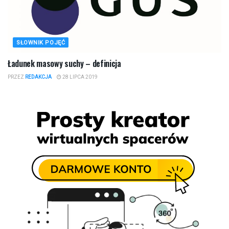
SŁOWNIK POJĘĆ
Ładunek masowy suchy – definicja
PRZEZ
REDAKCJA
28 LIPCA 2019