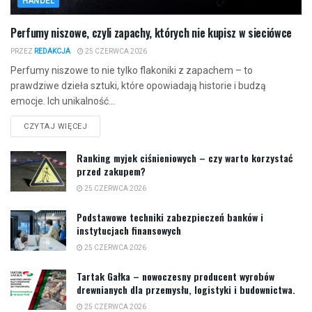
HANDEL
Perfumy niszowe, czyli zapachy, których nie kupisz w sieciówce
PRZEZ
REDAKCJA
25 CZERWCA 2026
Perfumy niszowe to nie tylko flakoniki z zapachem – to
prawdziwe dzieła sztuki, które opowiadają historie i budzą
emocje. Ich unikalność...
CZYTAJ WIĘCEJ
Ranking myjek ciśnieniowych – czy warto korzystać
przed zakupem?
25 CZERWCA 2026
Podstawowe techniki zabezpieczeń banków i
instytucjach finansowych
25 CZERWCA 2026
Tartak Gałka – nowoczesny producent wyrobów
drewnianych dla przemysłu, logistyki i budownictwa.
25 CZERWCA 2026