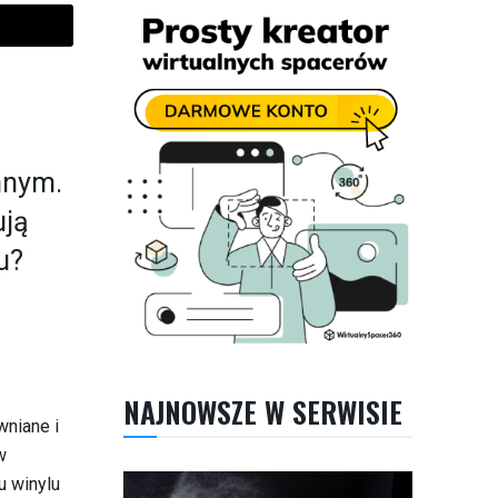
nnym.
ują
u?
NAJNOWSZE W SERWISIE
wniane i
w
u winylu