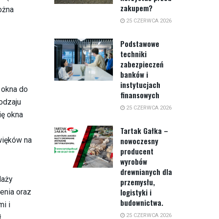
zakupem?
ożna
25 CZERWCA 2026
Podstawowe
techniki
zabezpieczeń
banków i
instytucjach
 okna do
finansowych
rodzaju
25 CZERWCA 2026
ę okna
Tartak Gałka –
więków na
nowoczesny
producent
wyrobów
drewnianych dla
daży
przemysłu,
logistyki i
enia oraz
budownictwa.
i i
25 CZERWCA 2026
.