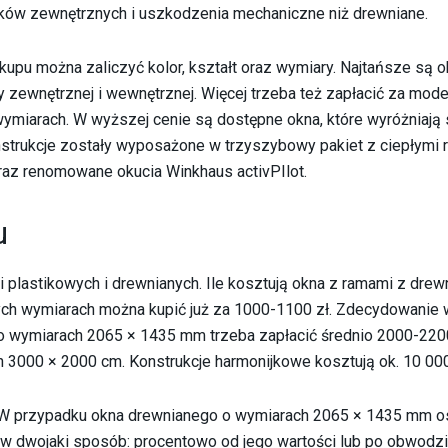
ików zewnętrznych i uszkodzenia mechaniczne niż drewniane.
upu można zaliczyć kolor, kształt oraz wymiary. Najtańsze są 
y zewnętrznej i wewnętrznej. Więcej trzeba też zapłacić za mode
miarach. W wyższej cenie są dostępne okna, które wyróżniają 
nstrukcje zostały wyposażone w trzyszybowy pakiet z ciepłymi 
az renomowane okucia Winkhaus activPIlot.
u
 plastikowych i drewnianych. Ile kosztują okna z ramami z drew
 wymiarach można kupić już za 1000-1100 zł. Zdecydowanie w
 o wymiarach 2065 × 1435 mm trzeba zapłacić średnio 2000-2200
3000 × 2000 cm. Konstrukcje harmonijkowe kosztują ok. 10 000
 W przypadku okna drewnianego o wymiarach 2065 × 1435 mm o
 w dwojaki sposób: procentowo od jego wartości lub po obwodzi