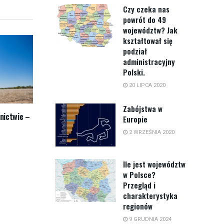
Czy czeka nas
powrót do 49
województw? Jak
kształtował się
podział
administracyjny
Polski.
20 LIPCA 2020
Zabójstwa w
nictwie –
Europie
2 WRZEŚNIA 2020
Ile jest województw
w Polsce?
Przegląd i
charakterystyka
regionów
9 GRUDNIA 2024