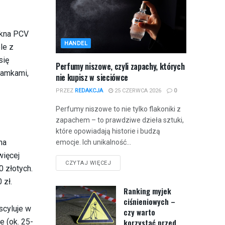
okna PCV
HANDEL
le z
się
Perfumy niszowe, czyli zapachy, których
ramkami,
nie kupisz w sieciówce
PRZEZ
REDAKCJA
25 CZERWCA 2026
0
Perfumy niszowe to nie tylko flakoniki z
zapachem – to prawdziwe dzieła sztuki,
które opowiadają historie i budzą
na
emocje. Ich unikalność...
ięcej
CZYTAJ WIĘCEJ
 złotych.
 zł.
Ranking myjek
ciśnieniowych –
scyluje w
czy warto
e (ok. 25-
korzystać przed