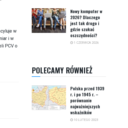
Nowy komputer w
2026? Dlaczego
jest tak drogo i
gdzie szukać
cyluje w
oszczędności?
iar i w
1 CZERWCA 2026
eli PCV o
POLECAMY RÓWNIEŻ
Polska przed 1939
r. i po 1945 r. –
porównanie
najważniejszych
wskaźników
10 LUTEGO 2023