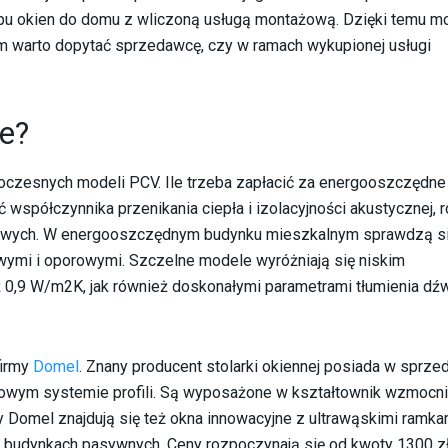
akupu okien do domu z wliczoną usługą montażową. Dzięki temu m
 warto dopytać sprzedawcę, czy w ramach wykupionej usługi
we?
czesnych modeli PCV. Ile trzeba zapłacić za energooszczędne
 współczynnika przenikania ciepła i izolacyjności akustycznej, 
owych. W energooszczędnym budynku mieszkalnym sprawdzą si
ymi i oporowymi. Szczelne modele wyróżniają się niskim
ż 0,9 W/m2K, jak również doskonałymi parametrami tłumienia dź
firmy
Domel
. Znany producent stolarki okiennej posiada w sprze
rowym systemie profili. Są wyposażone w kształtownik wzmocni
Domel znajdują się też okna innowacyjne z ultrawąskimi ramkam
 budynkach pasywnych. Ceny rozpoczynają się od kwoty 1300 zł