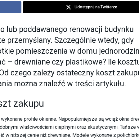
Udostępnij na Twitterze
ego lub poddawanego renowacji budynku
e przemyślany. Szczególnie wtedy, gdy
tkie pomieszczenia w domu jednorodzi
ać – drewniane czy plastikowe? Ile koszt
Od czego zależy ostateczny koszt zakup
nia można znaleźć w treści artykułu.
szt zakupu
y wykonane profile okienne. Najpopularniejsze są wciąż okna dre
odobnymi właściwościami cieplnymi oraz akustycznymi. Tańsze 
pić w niższej cenie niż drewniane. Modele wykonane z polichlork