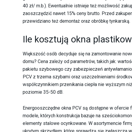
40 zł/ m.b.). Ewentualnie istnieje też możliwość z
zaoszczędzić nawet 15% ceny brutto. Przed zakupem
przewidziano też demontaż oraz obróbkę tynkarską.
Ile kosztują okna plastiko
Większość osób decyduje się na zamontowanie nowo
domu? Cena zależy od parametrów, takich jak: wartość
pakietu szybowego czy zabezpieczeń antywłamani
PCV z trzema szybami oraz uszczelnieniami środkow
współczynnikiem przenikania ciepła nie wyższym ni
poziomie 35-50 dB.
Energooszczędne okna PCV są dostępne w ofercie 
modele, których konstrukcja bazuje na sześciokomo
elementy stalowe ocynkowane. W asortymencie firmy 
ukrytym skrzydłem, które sprawdzą się zwłaszcza w