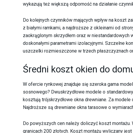
wykazują też większą odporność na działanie czynn
Do kolejnych czynników mających wpływ na koszt zak
z białymi ramkami, a najdroższe z okleinami od stron
zaokrąglonym skrzydłem oraz w niestandardowych wy
doskonałymi parametrami izolacyjnymi. Szczelne ko
uszczelki rozmieszczone w trzech płaszczyznach or
Średni koszt okien do dom
W ofercie rynkowej znajduje się szeroka gama modeli
sosnowego? Dwuskrzydłowe modele o standardowych
kosztują trójskrzydłowe okna drewniane. Za modele
Najdroższe są drewniane okna tarasowe o wymiarach 
Do powyższych cen należy doliczyć koszt montażu.
granicach 200 złotych. Koszt montażu wyliczany jest