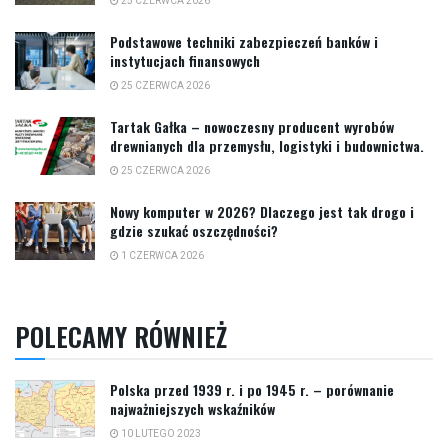
25 CZERWCA 2026
Podstawowe techniki zabezpieczeń banków i
instytucjach finansowych
25 CZERWCA 2026
Tartak Gałka – nowoczesny producent wyrobów
drewnianych dla przemysłu, logistyki i budownictwa.
25 CZERWCA 2026
Nowy komputer w 2026? Dlaczego jest tak drogo i
gdzie szukać oszczędności?
1 CZERWCA 2026
POLECAMY RÓWNIEŻ
Polska przed 1939 r. i po 1945 r. – porównanie
najważniejszych wskaźników
10 LUTEGO 2023