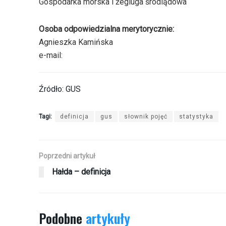
Gospodarka morska i żegluga śródlądowa
Osoba odpowiedzialna merytorycznie:
Agnieszka Kamińska
e-mail:
Źródło: GUS
Tagi:
definicja
gus
słownik pojęć
statystyka
Poprzedni artykuł
Hałda – definicja
Podobne
artykuły