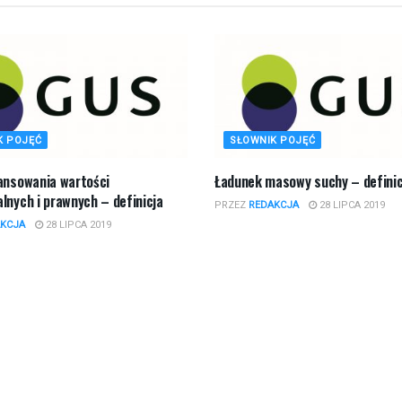
K POJĘĆ
SŁOWNIK POJĘĆ
nansowania wartości
Ładunek masowy suchy – definic
lnych i prawnych – definicja
PRZEZ
REDAKCJA
28 LIPCA 2019
KCJA
28 LIPCA 2019