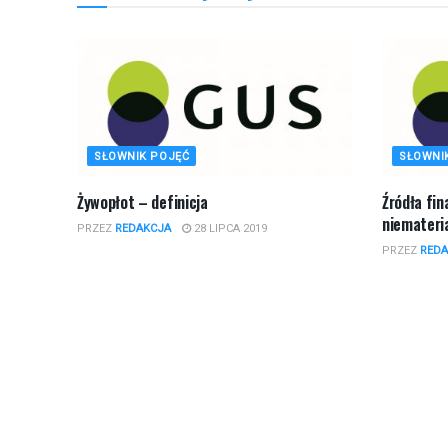
SŁOWNIK POJĘĆ
SŁOWNI
Żywopłot – definicja
Źródła fi
niemateria
PRZEZ
REDAKCJA
28 LIPCA 2019
PRZEZ
REDA