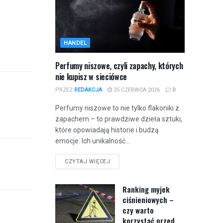
HANDEL
Perfumy niszowe, czyli zapachy, których
nie kupisz w sieciówce
PRZEZ
REDAKCJA
25 CZERWCA 2026
0
Perfumy niszowe to nie tylko flakoniki z
zapachem – to prawdziwe dzieła sztuki,
które opowiadają historie i budzą
emocje. Ich unikalność...
CZYTAJ WIĘCEJ
Ranking myjek
ciśnieniowych –
czy warto
korzystać przed