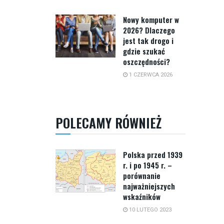
Nowy komputer w
2026? Dlaczego
jest tak drogo i
gdzie szukać
oszczędności?
1 CZERWCA 2026
POLECAMY RÓWNIEŻ
Polska przed 1939
r. i po 1945 r. –
porównanie
najważniejszych
wskaźników
10 LUTEGO 2023