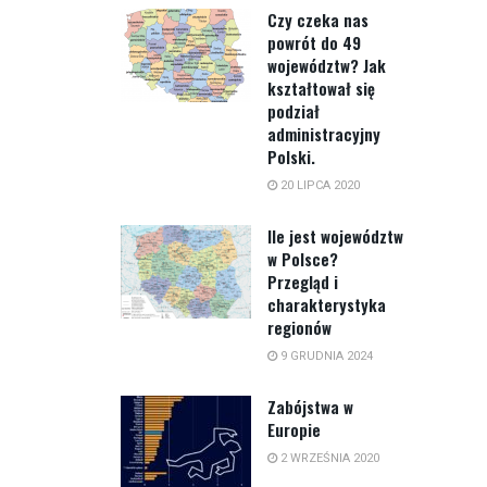
Czy czeka nas
powrót do 49
województw? Jak
kształtował się
podział
administracyjny
Polski.
20 LIPCA 2020
Ile jest województw
w Polsce?
Przegląd i
charakterystyka
regionów
9 GRUDNIA 2024
Zabójstwa w
Europie
2 WRZEŚNIA 2020