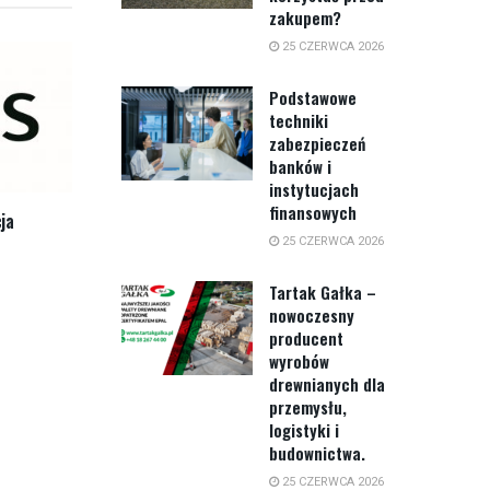
zakupem?
25 CZERWCA 2026
Podstawowe
techniki
zabezpieczeń
banków i
instytucjach
finansowych
ja
25 CZERWCA 2026
Tartak Gałka –
nowoczesny
producent
wyrobów
drewnianych dla
przemysłu,
logistyki i
budownictwa.
25 CZERWCA 2026