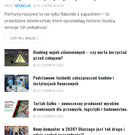
PRZEZ
REDAKCJA
25 CZERWCA 2026
Perfumy niszowe to nie tylko flakoniki z zapachem – to
prawdziwe dzieła sztuki, które opowiadają historie i budzą
emocje. Ich unikalność...
CZYTAJ WIĘCEJ
Ranking myjek ciśnieniowych – czy warto korzystać
przed zakupem?
25 CZERWCA 2026
Podstawowe techniki zabezpieczeń banków i
instytucjach finansowych
25 CZERWCA 2026
Tartak Gałka – nowoczesny producent wyrobów
drewnianych dla przemysłu, logistyki i budownictwa.
25 CZERWCA 2026
Nowy komputer w 2026? Dlaczego jest tak drogo i
gdzie szukać oszczędności?