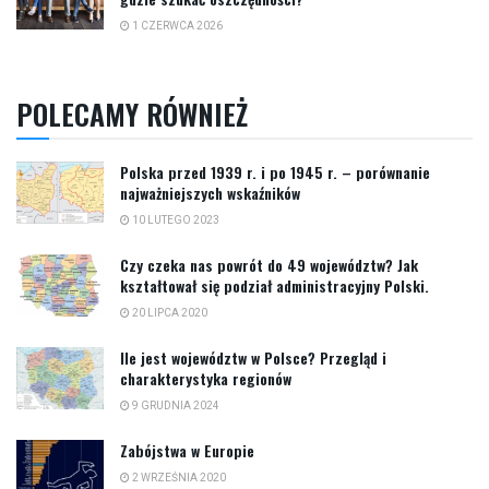
1 CZERWCA 2026
POLECAMY RÓWNIEŻ
Polska przed 1939 r. i po 1945 r. – porównanie
najważniejszych wskaźników
10 LUTEGO 2023
Czy czeka nas powrót do 49 województw? Jak
kształtował się podział administracyjny Polski.
20 LIPCA 2020
Ile jest województw w Polsce? Przegląd i
charakterystyka regionów
9 GRUDNIA 2024
Zabójstwa w Europie
2 WRZEŚNIA 2020