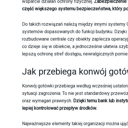
wsparcie działań ochrony fizycznej.
Zabezpieczenie t
część większego systemu bezpieczeństwa, który pows
Do takich rozwiązań należą między innymi systemy CC
systemów dopasowanych do funkcji budynku. Dzięki t
rozbudowane centrale czy obiekty zaplecza operacyj
co dzieje się w obiekcie, a jednocześnie ułatwia szyb
lepszą ochronę stref dostępu, newralgicznych pomies
Jak przebiega konwój gotó
Konwój gotówki przebiega według wcześniej ustalonych
sytuacji zagrożenia. To nie jest standardowy przew
oraz wymagań prawnych.
Dzięki temu bank lub insty
lepiej kontrolować przepływ środków.
Najważniejsze elementy takiej organizacji można ująć