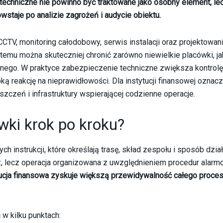
echniczne nie powinno być traktowane jako osobny element, lec
taje po analizie zagrożeń i audycie obiektu.
TV, monitoring całodobowy, serwis instalacji oraz projektowan
emu można skuteczniej chronić zarówno niewielkie placówki, jak
nego. W praktyce zabezpieczenie techniczne zwiększa kontrolę
ką reakcję na nieprawidłowości. Dla instytucji finansowej oznacz
zczeń i infrastruktury wspierającej codzienne operacje.
wki krok po kroku?
 instrukcji, które określają trasę, skład zespołu i sposób dzia
óz, lecz operacja organizowana z uwzględnieniem procedur alar
tucja finansowa zyskuje większą przewidywalność całego proce
 w kilku punktach: