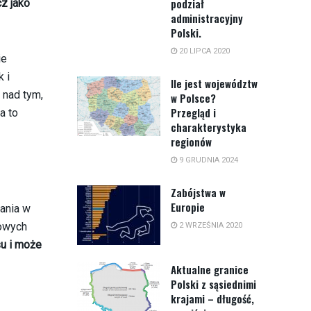
podział
z jako
administracyjny
Polski.
20 LIPCA 2020
ie
 i
Ile jest województw
 nad tym,
w Polsce?
Przegląd i
a to
charakterystyka
regionów
9 GRUDNIA 2024
Zabójstwa w
Europie
łania w
mowych
2 WRZEŚNIA 2020
su i może
Aktualne granice
Polski z sąsiednimi
krajami – długość,