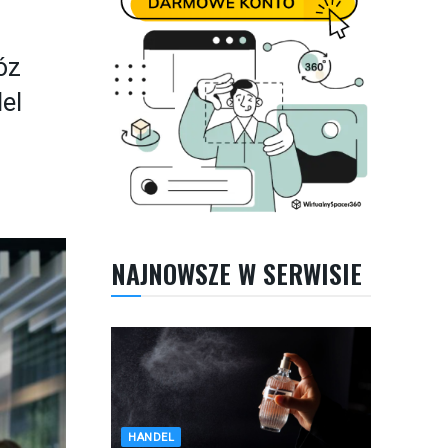
óz
el
NAJNOWSZE W SERWISIE
HANDEL