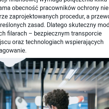
 Sama obecność pracowników ochrony nie
obrze zaprojektowanych procedur, a przew
reślonych zasad. Dlatego skuteczny mod
ech filarach – bezpiecznym transporcie
jscu oraz technologiach wspierających
eagowanie.