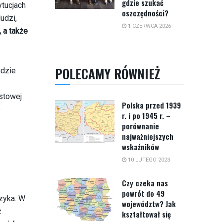
gdzie szukać
ytucjach
oszczędności?
udzi,
1 CZERWCA 2026
 a także
POLECAMY RÓWNIEŻ
gdzie
astowej
Polska przed 1939
o
r. i po 1945 r. –
porównanie
najważniejszych
wskaźników
10 LUTEGO 2023
Czy czeka nas
powrót do 49
zyka. W
województw? Jak
z
kształtował się