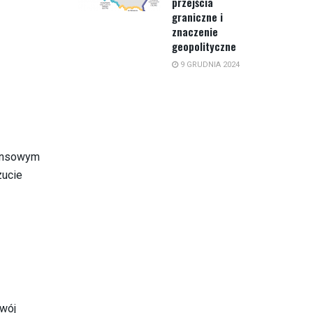
przejścia
graniczne i
znaczenie
geopolityczne
9 GRUDNIA 2024
nansowym
zucie
nwój