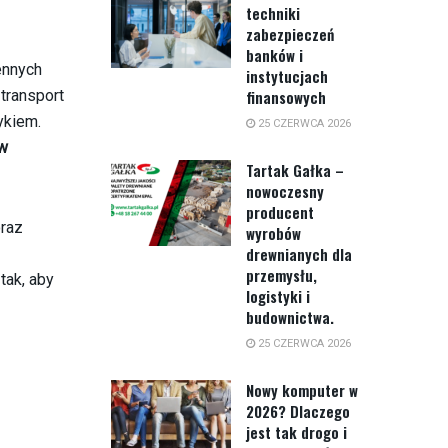
techniki
zabezpieczeń
banków i
ennych
instytucjach
transport
finansowych
ykiem.
25 CZERWCA 2026
ów
Tartak Gałka –
nowoczesny
producent
oraz
wyrobów
drewnianych dla
przemysłu,
tak, aby
logistyki i
budownictwa.
25 CZERWCA 2026
Nowy komputer w
2026? Dlaczego
jest tak drogo i