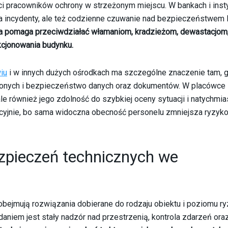
ci pracowników ochrony w strzeżonym miejscu. W bankach i inst
na incydenty, ale też codzienne czuwanie nad bezpieczeństwem l
a pomaga przeciwdziałać włamaniom, kradzieżom, dewastacjom,
kcjonowania budynku.
iu
i w innych dużych ośrodkach ma szczególne znaczenie tam, 
onionych i bezpieczeństwo danych oraz dokumentów. W placówce
 ale również jego zdolność do szybkiej oceny sytuacji i natychmi
encyjnie, bo sama widoczna obecność personelu zmniejsza ryzyk
zpieczeń technicznych we
bejmują rozwiązania dobierane do rodzaju obiektu i poziomu ry
daniem jest stały nadzór nad przestrzenią, kontrola zdarzeń ora