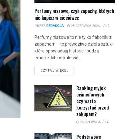
Perfumy niszowe, czyli zapachy, których
nie kupisz w sieciówce
PRZEZ
REDAKCJA
25 CZERWCA 2026
0
Perfumy niszowe to nie tylko flakoniki z
zapachem – to prawdziwe dzieła sztuki,
które opowiadają historie i budzą
emocje. Ich unikalność...
CZYTAJ WIĘCEJ
Ranking myjek
ciśnieniowych –
czy warto
korzystać przed
zakupem?
25 CZERWCA 2026
Podstawowe