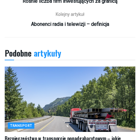
Rośnie liczba firm inwestujących za granicą
Kolejny artykuł
Abonenci radia i telewizji – definicja
Podobne
artykuły
TRANSPORT
Bezpieczeństwo w transporcie ponadgabarytowym – jakie