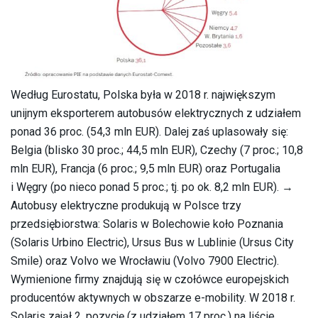
Według Eurostatu, Polska była w 2018 r. największym
unijnym eksporterem autobusów elektrycznych z udziałem
ponad 36 proc. (54,3 mln EUR). Dalej zaś uplasowały się:
Belgia (blisko 30 proc.; 44,5 mln EUR), Czechy (7 proc.; 10,8
mln EUR), Francja (6 proc.; 9,5 mln EUR) oraz Portugalia
i Węgry (po nieco ponad 5 proc.; tj. po ok. 8,2 mln EUR). →
Autobusy elektryczne produkują w Polsce trzy
przedsiębiorstwa: Solaris w Bolechowie koło Poznania
(Solaris Urbino Electric), Ursus Bus w Lublinie (Ursus City
Smile) oraz Volvo we Wrocławiu (Volvo 7900 Electric).
Wymienione firmy znajdują się w czołówce europejskich
producentów aktywnych w obszarze e-mobility. W 2018 r.
Solaris zajął 2. pozycję (z udziałem 17 proc.) na liście