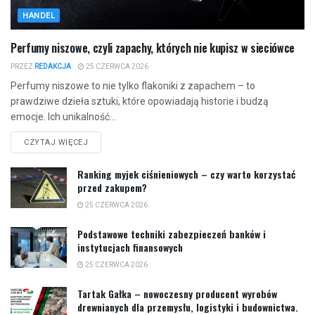
HANDEL
Perfumy niszowe, czyli zapachy, których nie kupisz w sieciówce
PRZEZ
REDAKCJA
25 CZERWCA 2026
Perfumy niszowe to nie tylko flakoniki z zapachem – to
prawdziwe dzieła sztuki, które opowiadają historie i budzą
emocje. Ich unikalność...
CZYTAJ WIĘCEJ
Ranking myjek ciśnieniowych – czy warto korzystać
przed zakupem?
25 CZERWCA 2026
Podstawowe techniki zabezpieczeń banków i
instytucjach finansowych
25 CZERWCA 2026
Tartak Gałka – nowoczesny producent wyrobów
drewnianych dla przemysłu, logistyki i budownictwa.