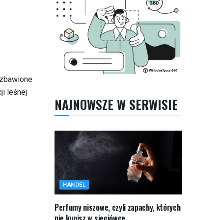
pozbawione
i leśnej
NAJNOWSZE W SERWISIE
HANDEL
Perfumy niszowe, czyli zapachy, których
nie kupisz w sieciówce