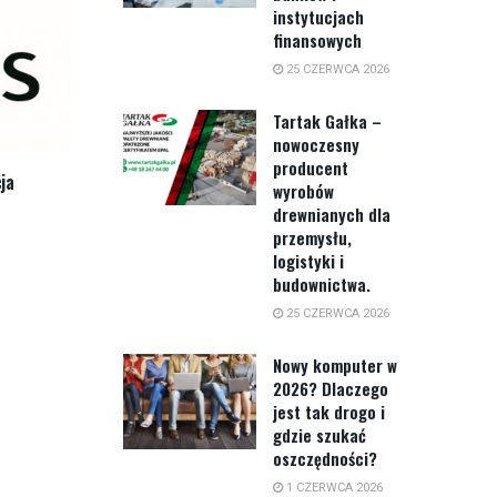
instytucjach
finansowych
25 CZERWCA 2026
Tartak Gałka –
nowoczesny
producent
ja
wyrobów
drewnianych dla
przemysłu,
logistyki i
budownictwa.
25 CZERWCA 2026
Nowy komputer w
2026? Dlaczego
jest tak drogo i
gdzie szukać
oszczędności?
1 CZERWCA 2026