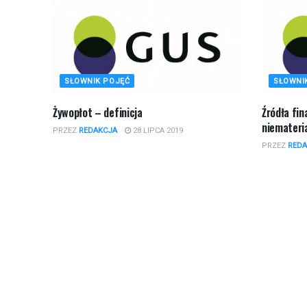
SŁOWNIK POJĘĆ
SŁOWNI
Żywopłot – definicja
Źródła fi
niemateria
PRZEZ
REDAKCJA
28 LIPCA 2019
PRZEZ
REDA