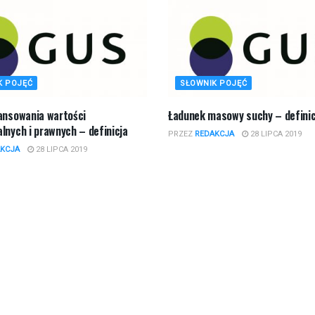
K POJĘĆ
SŁOWNIK POJĘĆ
nansowania wartości
Ładunek masowy suchy – definic
lnych i prawnych – definicja
PRZEZ
REDAKCJA
28 LIPCA 2019
KCJA
28 LIPCA 2019