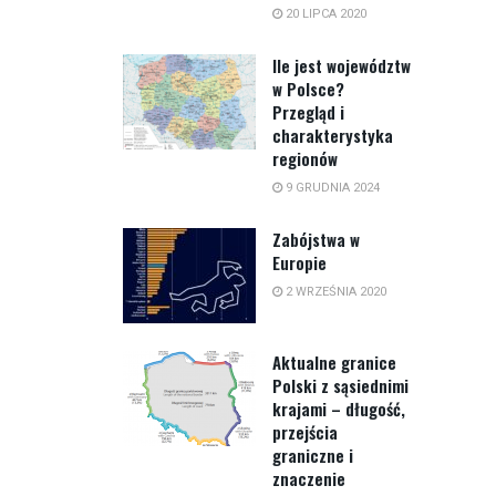
20 LIPCA 2020
Ile jest województw
w Polsce?
Przegląd i
charakterystyka
regionów
9 GRUDNIA 2024
Zabójstwa w
Europie
2 WRZEŚNIA 2020
Aktualne granice
Polski z sąsiednimi
krajami – długość,
przejścia
graniczne i
znaczenie