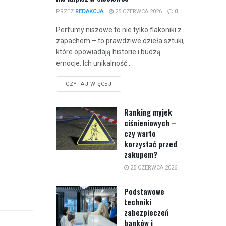
PRZEZ
REDAKCJA
25 CZERWCA 2026
0
Perfumy niszowe to nie tylko flakoniki z
zapachem – to prawdziwe dzieła sztuki,
które opowiadają historie i budzą
emocje. Ich unikalność...
CZYTAJ WIĘCEJ
Ranking myjek
ciśnieniowych –
czy warto
korzystać przed
zakupem?
25 CZERWCA 2026
Podstawowe
techniki
zabezpieczeń
banków i