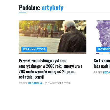
Podobne
artykuły
WARUNKI ŻYCIA
GOSPOD
Przyszłość polskiego systemu
Co trzeci
emerytalnego: w 2060 roku emerytura z
lata nadal
ZUS może wynieść mniej niż 20 proc.
PRZEZ
REDA
ostatniej pensji
PRZEZ
REDAKCJA
5 WRZEŚNIA 2024