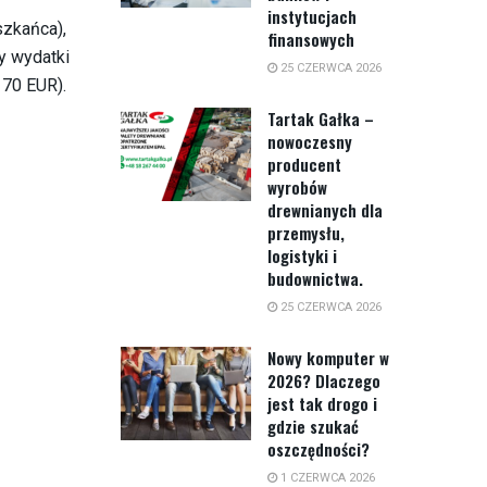
instytucjach
szkańca),
finansowych
ły wydatki
25 CZERWCA 2026
170 EUR).
Tartak Gałka –
nowoczesny
producent
wyrobów
drewnianych dla
przemysłu,
logistyki i
budownictwa.
25 CZERWCA 2026
Nowy komputer w
2026? Dlaczego
jest tak drogo i
gdzie szukać
oszczędności?
1 CZERWCA 2026