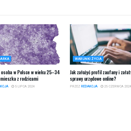
ARKA
WARUNKI ŻYCIA
a osoba w Polsce w wieku 25–34
Jak założyć profil zaufany i zała
 mieszka z rodzicami
sprawy urzędowe online?
KCJA
5 LIPCA 2024
PRZEZ
REDAKCJA
25 CZERWCA 202