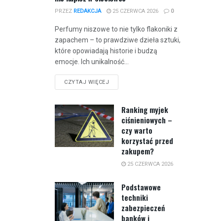
PRZEZ
REDAKCJA
25 CZERWCA 2026
0
Perfumy niszowe to nie tylko flakoniki z
zapachem – to prawdziwe dzieła sztuki,
które opowiadają historie i budzą
emocje. Ich unikalność...
CZYTAJ WIĘCEJ
Ranking myjek
ciśnieniowych –
czy warto
korzystać przed
zakupem?
25 CZERWCA 2026
Podstawowe
techniki
zabezpieczeń
banków i