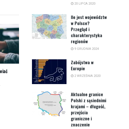
20 LIPCA 2020
Ile jest województw
w Polsce?
Przegląd i
charakterystyka
regionów
9 GRUDNIA 2024
Zabójstwa w
Europie
twiać
2 WRZEŚNIA 2020
4
Aktualne granice
Polski z sąsiednimi
krajami – długość,
przejścia
graniczne i
znaczenie