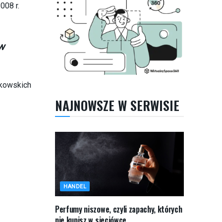
008 r.
w
nkowskich
NAJNOWSZE W SERWISIE
HANDEL
Perfumy niszowe, czyli zapachy, których
nie kupisz w sieciówce