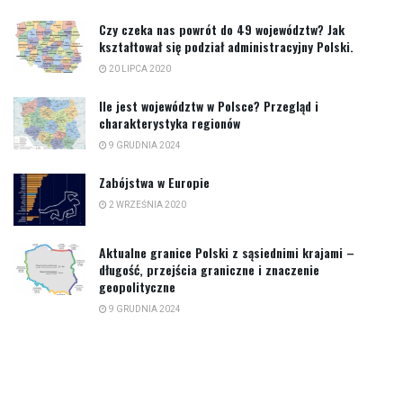
Czy czeka nas powrót do 49 województw? Jak
kształtował się podział administracyjny Polski.
20 LIPCA 2020
Ile jest województw w Polsce? Przegląd i
charakterystyka regionów
9 GRUDNIA 2024
Zabójstwa w Europie
2 WRZEŚNIA 2020
Aktualne granice Polski z sąsiednimi krajami –
długość, przejścia graniczne i znaczenie
geopolityczne
9 GRUDNIA 2024