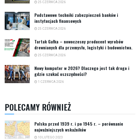
25 CZERWCA 2026
Podstawowe techniki zabezpieczeń banków i
instytucjach finansowych
25 CZERWCA 2026
Tartak Gałka – nowoczesny producent wyrobów
drewnianych dla przemysłu, logistyki i budownictwa.
25 CZERWCA 2026
Nowy komputer w 2026? Dlaczego jest tak drogo i
gdzie szukać oszczędności?
1 CZERWCA 2026
POLECAMY RÓWNIEŻ
Polska przed 1939 r. i po 1945 r. – porównanie
najważniejszych wskaźników
10 LUTEGO 2023