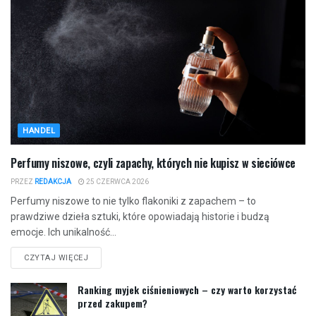
HANDEL
Perfumy niszowe, czyli zapachy, których nie kupisz w sieciówce
PRZEZ
REDAKCJA
25 CZERWCA 2026
Perfumy niszowe to nie tylko flakoniki z zapachem – to
prawdziwe dzieła sztuki, które opowiadają historie i budzą
emocje. Ich unikalność...
CZYTAJ WIĘCEJ
Ranking myjek ciśnieniowych – czy warto korzystać
przed zakupem?