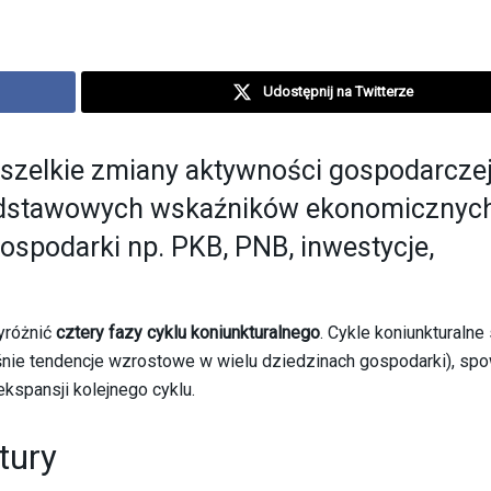
Udostępnij na Twitterze
szelkie zmiany aktywności gospodarcze
podstawowych wskaźników ekonomicznych
gospodarki np. PKB, PNB, inwestycje,
wyróżnić
cztery fazy cyklu koniunkturalnego
. Cykle koniunkturalne
śnie tendencje wzrostowe w wielu dziedzinach gospodarki), spo
 ekspansji kolejnego cyklu.
tury