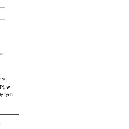
ne.
h
,1%.
PP),
w
ły tych
.