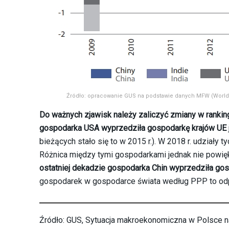
Źródło: opracowanie GUS na podstawie danych MFW (World Ec
Do ważnych zjawisk należy zaliczyć zmiany w rankin
gospodarka USA wyprzedziła gospodarkę krajów UE
bieżących stało się to w 2015 r.). W 2018 r. udziały
Różnica między tymi gospodarkami jednak nie powiększ
ostatniej dekadzie gospodarka Chin wyprzedziła gos
gospodarek w gospodarce świata według PPP to odpo
Źródło: GUS, Sytuacja makroekonomiczna w Polsce n