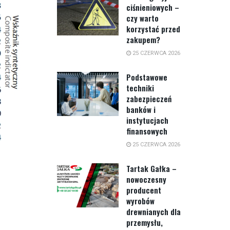
ciśnieniowych –
czy warto
korzystać przed
zakupem?
25 CZERWCA 2026
Podstawowe
techniki
zabezpieczeń
banków i
instytucjach
finansowych
25 CZERWCA 2026
Tartak Gałka –
nowoczesny
producent
wyrobów
drewnianych dla
przemysłu,