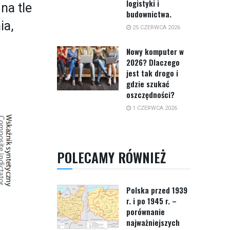
logistyki i
na tle
budownictwa.
ia,
25 CZERWCA 2026
Nowy komputer w
2026? Dlaczego
jest tak drogo i
gdzie szukać
oszczędności?
1 CZERWCA 2026
POLECAMY RÓWNIEŻ
Polska przed 1939
r. i po 1945 r. –
porównanie
najważniejszych