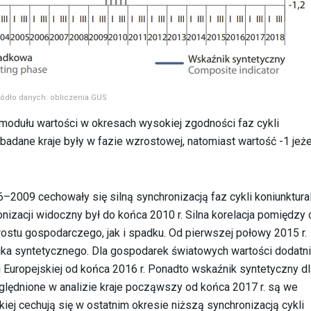
ródło danych: obliczenia GUS
modułu wartości w okresach wysokiej zgodności faz cykli
 badane kraje były w fazie wzrostowej, natomiast wartość -1 jeże
6–2009 cechowały się silną synchronizacją faz cykli koniunktura
onizacji widoczny był do końca 2010 r. Silna korelacja pomiędzy 
stu gospodarczego, jak i spadku. Od pierwszej połowy 2015 r.
a syntetycznego. Dla gospodarek światowych wartości dodatn
i Europejskiej od końca 2016 r. Ponadto wskaźnik syntetyczny dl
lędnione w analizie kraje począwszy od końca 2017 r. są we
kiej cechują się w ostatnim okresie niższą synchronizacją cykli