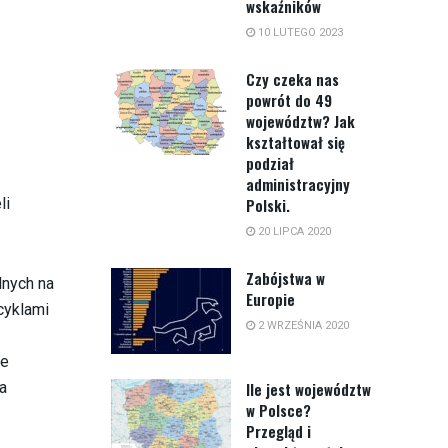
wskaźników
10 LUTEGO 2023
Czy czeka nas
powrót do 49
województw? Jak
kształtował się
podział
administracyjny
li
Polski.
20 LIPCA 2020
Zabójstwa w
lnych na
Europie
cyklami
2 WRZEŚNIA 2020
ie
a
Ile jest województw
w Polsce?
Przegląd i