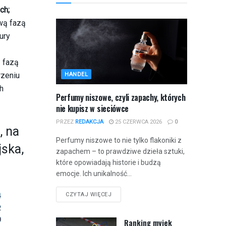
ch;
wą fazą
ury
ą fazą
rzeniu
HANDEL
h
Perfumy niszowe, czyli zapachy, których
nie kupisz w sieciówce
PRZEZ
REDAKCJA
25 CZERWCA 2026
0
, na
Perfumy niszowe to nie tylko flakoniki z
jska,
zapachem – to prawdziwe dzieła sztuki,
które opowiadają historie i budzą
emocje. Ich unikalność...
CZYTAJ WIĘCEJ
Ranking myjek