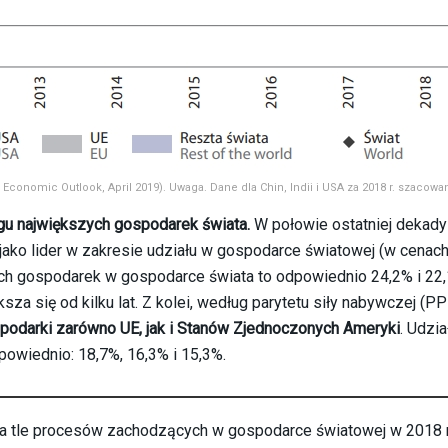
onomic Outlook, April 2019). Uwaga. Dane dla Chin, Indii i USA za 2018 r. szacowa
gu największych gospodarek świata.
W połowie ostatniej dekady
jako lider w zakresie udziału w gospodarce światowej (w cenac
 tych gospodarek w gospodarce świata to odpowiednio 24,2% i 22
a się od kilku lat. Z kolei, według parytetu siły nabywczej (P
podarki zarówno UE, jak i Stanów Zjednoczonych Ameryki
. Udzia
wiednio: 18,7%, 16,3% i 15,3%.
a tle procesów zachodzących w gospodarce światowej w 2018 r