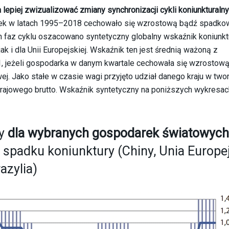
lepiej zwizualizować zmiany synchronizacji cykli koniunkturalny
arek w latach 1995–2018 cechowało się wzrostową bądź spadko
ch faz cyklu oszacowano syntetyczny globalny wskaźnik koniunkt
 i dla Unii Europejskiej. Wskaźnik ten jest średnią ważoną z
 1, jeżeli gospodarka w danym kwartale cechowała się wzrostow
ej. Jako stałe w czasie wagi przyjęto udział danego kraju w two
rajowego brutto. Wskaźnik syntetyczny na poniższych wykresac
ry
dla wybranych gospodarek światowych
 i spadku koniunktury (Chiny, Unia Europe
azylia)