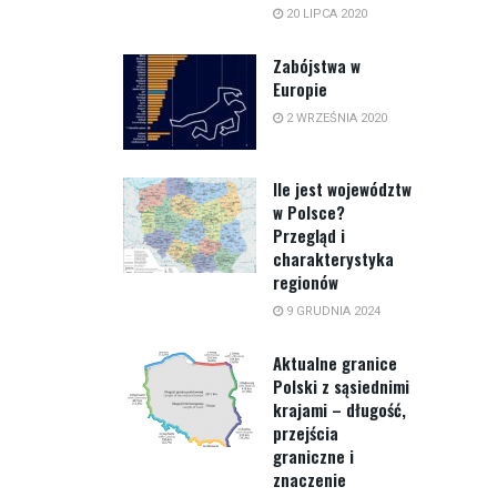
20 LIPCA 2020
Zabójstwa w
Europie
2 WRZEŚNIA 2020
Ile jest województw
w Polsce?
Przegląd i
charakterystyka
regionów
9 GRUDNIA 2024
Aktualne granice
Polski z sąsiednimi
krajami – długość,
przejścia
graniczne i
znaczenie