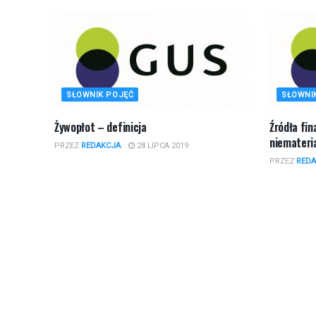
SŁOWNIK POJĘĆ
SŁOWNI
Żywopłot – definicja
Źródła fi
niemateria
PRZEZ
REDAKCJA
28 LIPCA 2019
PRZEZ
REDA