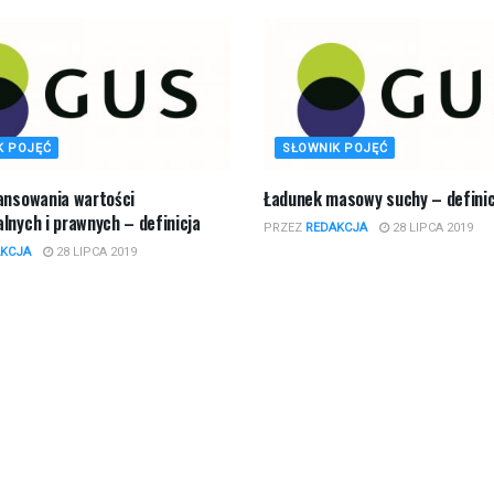
K POJĘĆ
SŁOWNIK POJĘĆ
nansowania wartości
Ładunek masowy suchy – definic
lnych i prawnych – definicja
PRZEZ
REDAKCJA
28 LIPCA 2019
KCJA
28 LIPCA 2019