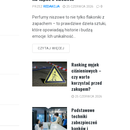
PRZEZ
REDAKCJA
25 CZERWCA 2026
0
Perfumy niszowe to nie tylko flakoniki z
zapachem – to prawdziwe dzieła sztuki,
które opowiadają historie i budzą
emocje. Ich unikalność...
CZYTAJ WIĘCEJ
Ranking myjek
ciśnieniowych –
czy warto
korzystać przed
zakupem?
25 CZERWCA 2026
Podstawowe
techniki
zabezpieczeń
banków i