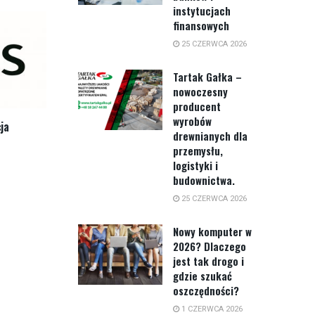
instytucjach
finansowych
25 CZERWCA 2026
Tartak Gałka –
nowoczesny
producent
wyrobów
ja
drewnianych dla
przemysłu,
logistyki i
budownictwa.
25 CZERWCA 2026
Nowy komputer w
2026? Dlaczego
jest tak drogo i
gdzie szukać
oszczędności?
1 CZERWCA 2026