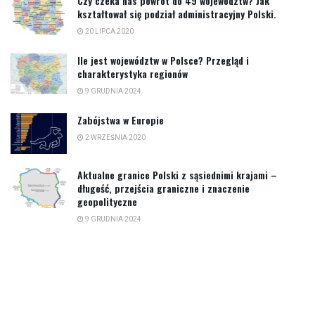
Czy czeka nas powrót do 49 województw? Jak
kształtował się podział administracyjny Polski.
20 LIPCA 2020
Ile jest województw w Polsce? Przegląd i
charakterystyka regionów
9 GRUDNIA 2024
Zabójstwa w Europie
2 WRZEŚNIA 2020
Aktualne granice Polski z sąsiednimi krajami –
długość, przejścia graniczne i znaczenie
geopolityczne
9 GRUDNIA 2024