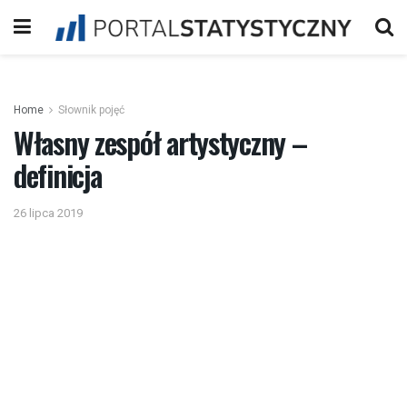
Home
Słownik pojęć
Własny zespół artystyczny –
definicja
26 lipca 2019