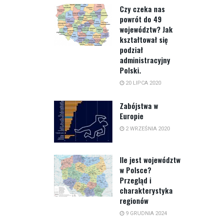
Czy czeka nas
powrót do 49
województw? Jak
kształtował się
podział
administracyjny
Polski.
20 LIPCA 2020
Zabójstwa w
Europie
2 WRZEŚNIA 2020
Ile jest województw
w Polsce?
Przegląd i
charakterystyka
regionów
9 GRUDNIA 2024