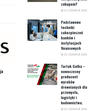
zakupem?
25 CZERWCA 2026
Podstawowe
techniki
zabezpieczeń
banków i
instytucjach
finansowych
25 CZERWCA 2026
Tartak Gałka –
ja
nowoczesny
producent
wyrobów
drewnianych dla
przemysłu,
logistyki i
budownictwa.
25 CZERWCA 2026