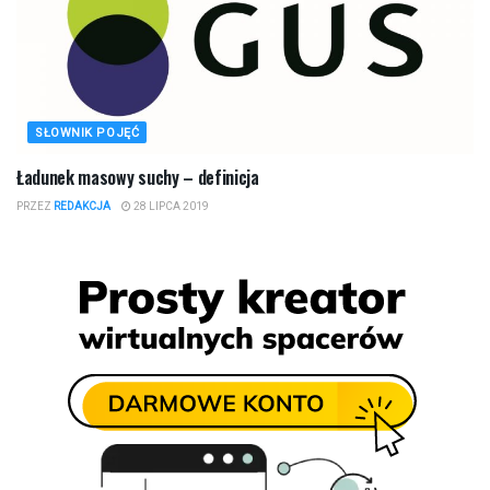
SŁOWNIK POJĘĆ
Ładunek masowy suchy – definicja
PRZEZ
REDAKCJA
28 LIPCA 2019