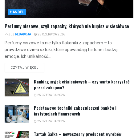
HANDEL
Perfumy niszowe, czyli zapachy, których nie kupisz w sieciówce
PRZEZ
REDAKCJA
25 CZERWCA 2026
Perfumy niszowe to nie tylko flakoniki z zapachem – to
prawdziwe dzieła sztuki, które opowiadają historie i budzą
emocje. Ich unikalność...
CZYTAJ WIĘCEJ
Ranking myjek ciśnieniowych – czy warto korzystać
przed zakupem?
25 CZERWCA 2026
Podstawowe techniki zabezpieczeń banków i
instytucjach finansowych
25 CZERWCA 2026
Tartak Gałka – nowoczesny producent wyrobów