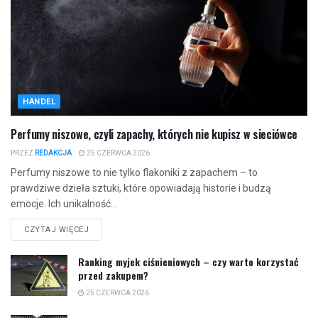
HANDEL
Perfumy niszowe, czyli zapachy, których nie kupisz w sieciówce
PRZEZ
REDAKCJA
25 CZERWCA 2026
Perfumy niszowe to nie tylko flakoniki z zapachem – to
prawdziwe dzieła sztuki, które opowiadają historie i budzą
emocje. Ich unikalność...
CZYTAJ WIĘCEJ
Ranking myjek ciśnieniowych – czy warto korzystać
przed zakupem?
25 CZERWCA 2026