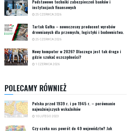
Podstawowe techniki zabezpieczeń banków i
instytucjach finansowych
25 CZERWCA 2026
Tartak Gałka – nowoczesny producent wyrobów
drewnianych dla przemysłu, logistyki i budownictwa.
25 CZERWCA 2026
Nowy komputer w 2026? Dlaczego jest tak drogo i
gdzie szukać oszczędności?
1 CZERWCA 2026
POLECAMY RÓWNIEŻ
Polska przed 1939 r. i po 1945 r. – porównanie
najważniejszych wskaźników
10 LUTEGO 2023
Czy czeka nas powrót do 49 województw? Jak