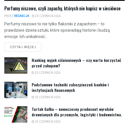
Perfumy niszowe, czyli zapachy, których nie kupisz w sieciówce
PRZEZ
REDAKCJA
25 CZERWCA 2026
Perfumy niszowe to nie tylko flakoniki z zapachem – to
prawdziwe dzieła sztuki, które opowiadają historie i budzą
emocje. Ich unikalność...
CZYTAJ WIĘCEJ
Ranking myjek ciśnieniowych – czy warto korzystać
przed zakupem?
25 CZERWCA 2026
Podstawowe techniki zabezpieczeń banków i
instytucjach finansowych
25 CZERWCA 2026
Tartak Gałka – nowoczesny producent wyrobów
drewnianych dla przemysłu, logistyki i budownictwa.
25 CZERWCA 2026