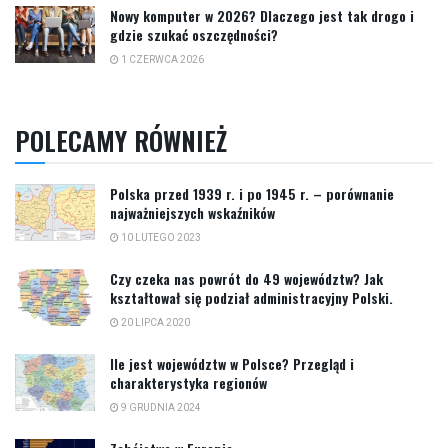
Nowy komputer w 2026? Dlaczego jest tak drogo i
gdzie szukać oszczędności?
1 CZERWCA 2026
POLECAMY RÓWNIEŻ
Polska przed 1939 r. i po 1945 r. – porównanie
najważniejszych wskaźników
10 LUTEGO 2023
Czy czeka nas powrót do 49 województw? Jak
kształtował się podział administracyjny Polski.
20 LIPCA 2020
Ile jest województw w Polsce? Przegląd i
charakterystyka regionów
9 GRUDNIA 2024