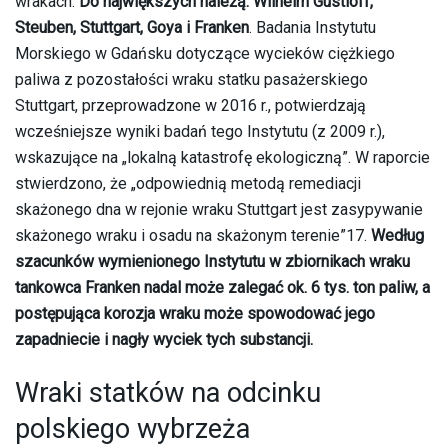
wrakach.
Do największych należą: Wilhelm Gustloff,
Steuben, Stuttgart, Goya i Franken
. Badania Instytutu
Morskiego w Gdańsku dotyczące wycieków ciężkiego
paliwa z pozostałości wraku statku pasażerskiego
Stuttgart, przeprowadzone w 2016 r., potwierdzają
wcześniejsze wyniki badań tego Instytutu (z 2009 r.),
wskazujące na „lokalną katastrofę ekologiczną”. W raporcie
stwierdzono, że „odpowiednią metodą remediacji
skażonego dna w rejonie wraku Stuttgart jest zasypywanie
skażonego wraku i osadu na skażonym terenie”17.
Według
szacunków wymienionego Instytutu w zbiornikach wraku
tankowca Franken nadal może zalegać ok. 6 tys. ton paliw, a
postępująca korozja wraku może spowodować jego
zapadniecie i nagły wyciek tych substancji.
Wraki statków na odcinku
polskiego wybrzeża