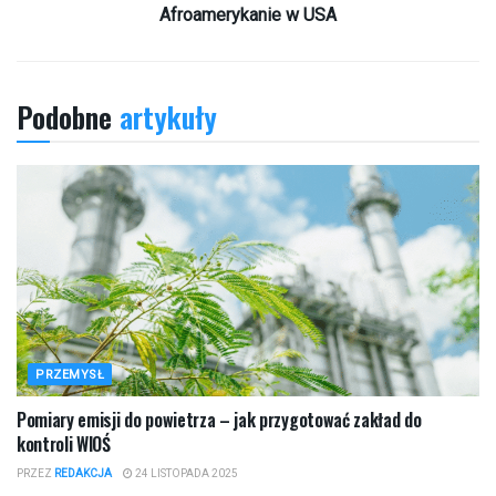
Afroamerykanie w USA
Podobne
artykuły
PRZEMYSŁ
Pomiary emisji do powietrza – jak przygotować zakład do
kontroli WIOŚ
PRZEZ
REDAKCJA
24 LISTOPADA 2025