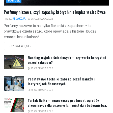
HANDEL
Perfumy niszowe, czyli zapachy, których nie kupisz w sieciówce
PRZEZ
REDAKCJA
25 CZERWCA 2026
Perfumy niszowe to nie tylko flakoniki z zapachem – to
prawdziwe dzieła sztuki, które opowiadają historie i budzą
emocje. Ich unikalność...
CZYTAJ WIĘCEJ
Ranking myjek ciśnieniowych – czy warto korzystać
przed zakupem?
25 CZERWCA 2026
Podstawowe techniki zabezpieczeń banków i
instytucjach finansowych
25 CZERWCA 2026
Tartak Gałka – nowoczesny producent wyrobów
drewnianych dla przemysłu, logistyki i budownictwa.
25 CZERWCA 2026