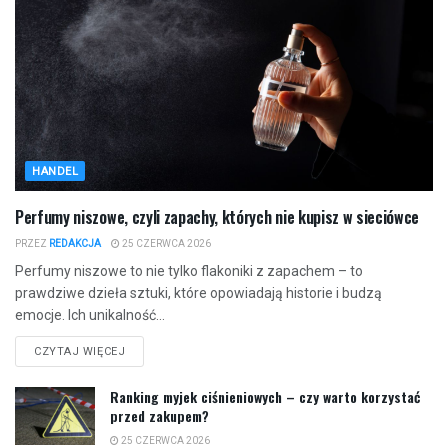
HANDEL
Perfumy niszowe, czyli zapachy, których nie kupisz w sieciówce
PRZEZ
REDAKCJA
25 CZERWCA 2026
Perfumy niszowe to nie tylko flakoniki z zapachem – to
prawdziwe dzieła sztuki, które opowiadają historie i budzą
emocje. Ich unikalność...
CZYTAJ WIĘCEJ
Ranking myjek ciśnieniowych – czy warto korzystać
przed zakupem?
25 CZERWCA 2026