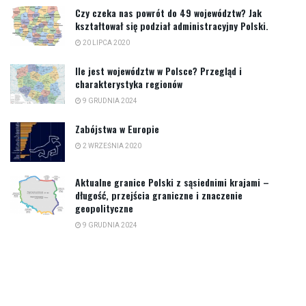
Czy czeka nas powrót do 49 województw? Jak
kształtował się podział administracyjny Polski.
20 LIPCA 2020
Ile jest województw w Polsce? Przegląd i
charakterystyka regionów
9 GRUDNIA 2024
Zabójstwa w Europie
2 WRZEŚNIA 2020
Aktualne granice Polski z sąsiednimi krajami –
długość, przejścia graniczne i znaczenie
geopolityczne
9 GRUDNIA 2024