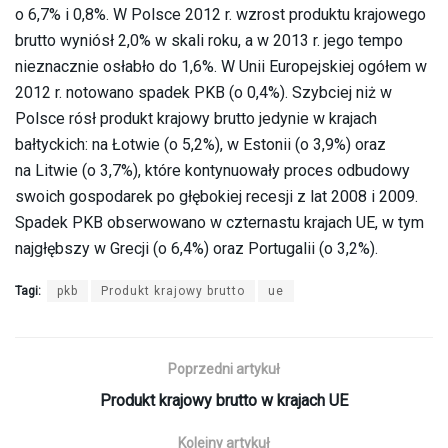
o 6,7% i 0,8%. W Polsce 2012 r. wzrost produktu krajowego
brutto wyniósł 2,0% w skali roku, a w 2013 r. jego tempo
nieznacznie osłabło do 1,6%. W Unii Europejskiej ogółem w
2012 r. notowano spadek PKB (o 0,4%). Szybciej niż w
Polsce rósł produkt krajowy brutto jedynie w krajach
bałtyckich: na Łotwie (o 5,2%), w Estonii (o 3,9%) oraz
na Litwie (o 3,7%), które kontynuowały proces odbudowy
swoich gospodarek po głębokiej recesji z lat 2008 i 2009.
Spadek PKB obserwowano w czternastu krajach UE, w tym
najgłębszy w Grecji (o 6,4%) oraz Portugalii (o 3,2%).
Tagi:
pkb
Produkt krajowy brutto
ue
Poprzedni artykuł
Produkt krajowy brutto w krajach UE
Kolejny artykuł