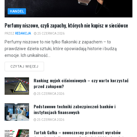
HANDEL
Perfumy niszowe, czyli zapachy, których nie kupisz w sieciówce
PRZEZ
REDAKCJA
25 CZERWCA 2026
Perfumy niszowe to nie tylko flakoniki z zapachem – to
prawdziwe dzieła sztuki, które opowiadają historie i budzą
emocje. Ich unikalność...
CZYTAJ WIĘCEJ
Ranking myjek ciśnieniowych – czy warto korzystać
przed zakupem?
25 CZERWCA 2026
Podstawowe techniki zabezpieczeń banków i
instytucjach finansowych
25 CZERWCA 2026
Tartak Gałka – nowoczesny producent wyrobów